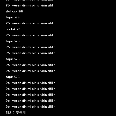
96lı veren dinimi binisi virin sitilir
slot cipit88
tapir 328
96lı veren dinimi binisi virin sitilir
badak178
96lı veren dinimi binisi virin sitilir
tapir 328
96lı veren dinimi binisi virin sitilir
96lı veren dinimi binisi virin sitilir
tapir 328
96lı veren dinimi binisi virin sitilir
96lı veren dinimi binisi virin sitilir
tapir 328
96lı veren dinimi binisi virin sitilir
96lı veren dinimi binisi virin sitilir
96lı veren dinimi binisi virin sitilir
96lı veren dinimi binisi virin sitilir
96lı veren dinimi binisi virin sitilir
해외야구중계