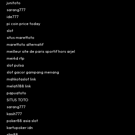
junitoto
sarang777
ide777
pi coin price today
slot
situs marettoto
marettoto alternatif
meilleur site de paris sportif hors arjel
mei4d rtp
slot pulsa
slot gacor gampang menang
mahkotaslot link
melati188 link
papuatoto
SITUS TOTO
sarang777
kasih777
poker88 asia slot
kartupoker idn
stm88