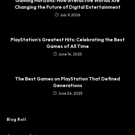
Gaming Horizons: How Interactive Worlds Are
Changing the Future of Digital Entertainment
July 9, 2026
PlayStation’s Greatest Hits: Celebrating the Best
Games of All Time
June 14, 2025
The Best Games on PlayStation That Defined
Generations
June 24, 2025
Blog Roll