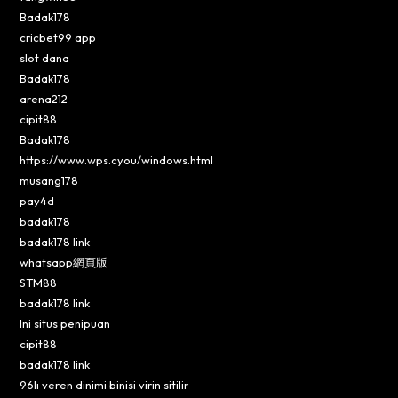
Badak178
cricbet99 app
slot dana
Badak178
arena212
cipit88
Badak178
https://www.wps.cyou/windows.html
musang178
pay4d
badak178
badak178 link
whatsapp網頁版
STM88
badak178 link
Ini situs penipuan
cipit88
badak178 link
96lı veren dinimi binisi virin sitilir