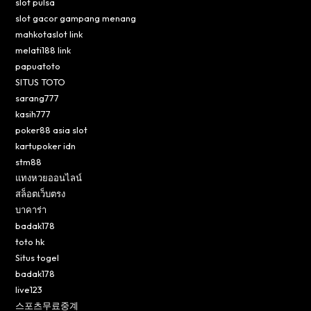
slot pulsa
slot gacor gampang menang
mahkotaslot link
melati188 link
papuatoto
SITUS TOTO
sarang777
kasih777
poker88 asia slot
kartupoker idn
stm88
แทงหวยออนไลน์
สล็อตเว็บตรง
บาคาร่า
badak178
toto hk
Situs togel
badak178
live123
스포츠무료중계