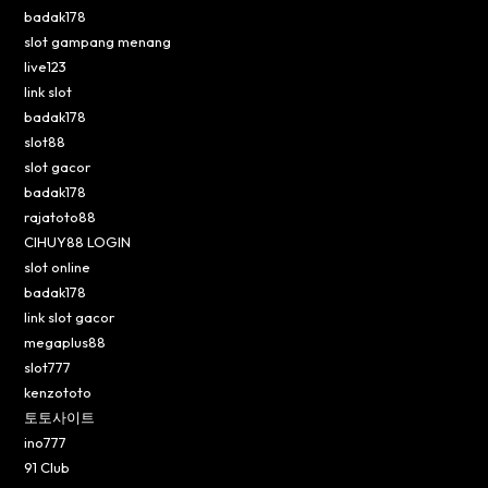
badak178
slot gampang menang
live123
link slot
badak178
slot88
slot gacor
badak178
rajatoto88
CIHUY88 LOGIN
slot online
badak178
link slot gacor
megaplus88
slot777
kenzototo
토토사이트
ino777
91 Club