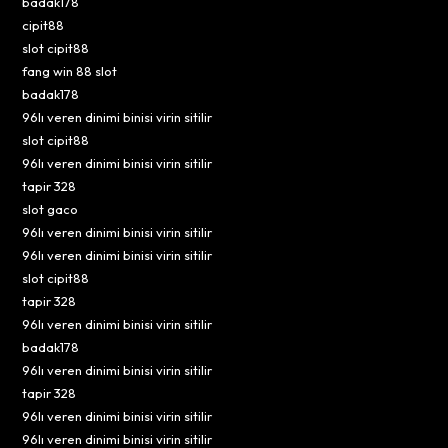
badak178
cipit88
slot cipit88
fang win 88 slot
badak178
96lı veren dinimi binisi virin sitilir
slot cipit88
96lı veren dinimi binisi virin sitilir
tapir 328
slot gaco
96lı veren dinimi binisi virin sitilir
96lı veren dinimi binisi virin sitilir
slot cipit88
tapir 328
96lı veren dinimi binisi virin sitilir
badak178
96lı veren dinimi binisi virin sitilir
tapir 328
96lı veren dinimi binisi virin sitilir
96lı veren dinimi binisi virin sitilir