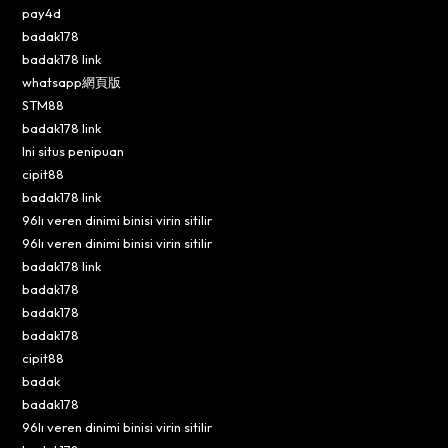
pay4d
badak178
badak178 link
whatsapp網頁版
STM88
badak178 link
Ini situs penipuan
cipit88
badak178 link
96lı veren dinimi binisi virin sitilir
96lı veren dinimi binisi virin sitilir
badak178 link
badak178
badak178
badak178
cipit88
badak
badak178
96lı veren dinimi binisi virin sitilir