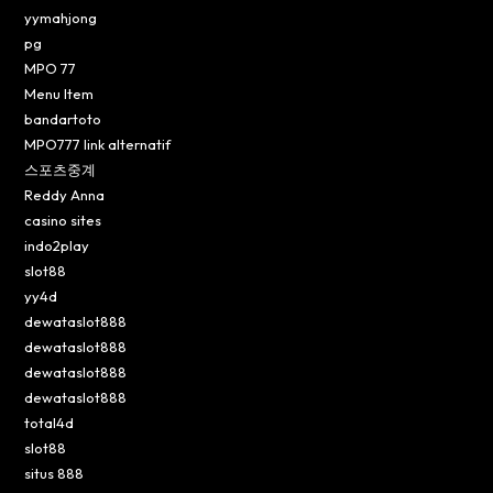
yymahjong
pg
MPO 77
Menu Item
bandartoto
MPO777 link alternatif
스포츠중계
Reddy Anna
casino sites
indo2play
slot88
yy4d
dewataslot888
dewataslot888
dewataslot888
dewataslot888
total4d
slot88
situs 888