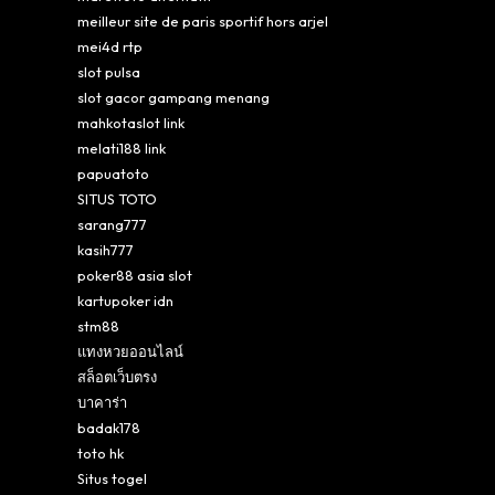
meilleur site de paris sportif hors arjel
mei4d rtp
slot pulsa
slot gacor gampang menang
mahkotaslot link
melati188 link
papuatoto
SITUS TOTO
sarang777
kasih777
poker88 asia slot
kartupoker idn
stm88
แทงหวยออนไลน์
สล็อตเว็บตรง
บาคาร่า
badak178
toto hk
Situs togel