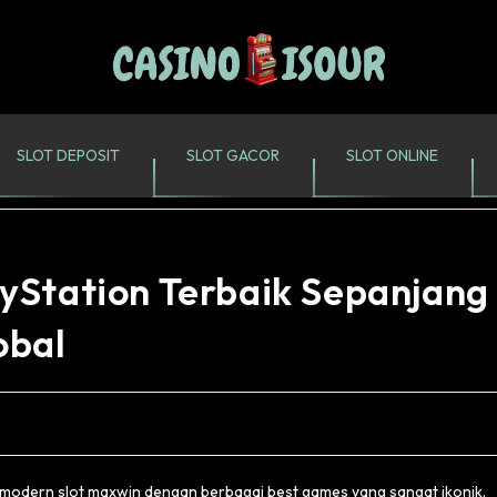
SLOT DEPOSIT
SLOT GACOR
SLOT ONLINE
yStation Terbaik Sepanjang
obal
g modern
slot maxwin
dengan berbagai best games yang sangat ikonik.