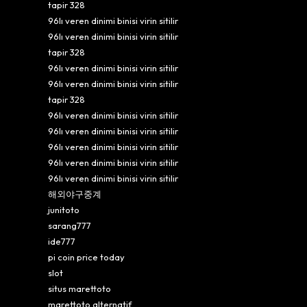
tapir 328
96lı veren dinimi binisi virin sitilir
96lı veren dinimi binisi virin sitilir
tapir 328
96lı veren dinimi binisi virin sitilir
96lı veren dinimi binisi virin sitilir
tapir 328
96lı veren dinimi binisi virin sitilir
96lı veren dinimi binisi virin sitilir
96lı veren dinimi binisi virin sitilir
96lı veren dinimi binisi virin sitilir
96lı veren dinimi binisi virin sitilir
해외야구중계
junitoto
sarang777
ide777
pi coin price today
slot
situs marettoto
marettoto alternatif