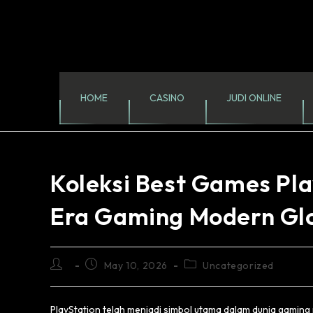
HOME
CASINO
JUDI ONLINE
Koleksi Best Games Pla
Era Gaming Modern Gl
May 10, 2026
Uncategorized
PlayStation telah menjadi simbol utama dalam dunia gamin