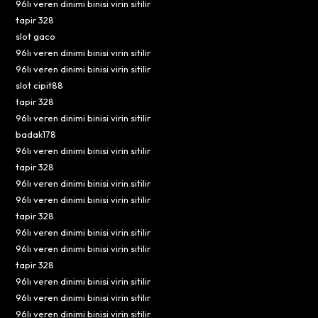
96lı veren dinimi binisi virin sitilir
tapir 328
slot gaco
96lı veren dinimi binisi virin sitilir
96lı veren dinimi binisi virin sitilir
slot cipit88
tapir 328
96lı veren dinimi binisi virin sitilir
badak178
96lı veren dinimi binisi virin sitilir
tapir 328
96lı veren dinimi binisi virin sitilir
96lı veren dinimi binisi virin sitilir
tapir 328
96lı veren dinimi binisi virin sitilir
96lı veren dinimi binisi virin sitilir
tapir 328
96lı veren dinimi binisi virin sitilir
96lı veren dinimi binisi virin sitilir
96lı veren dinimi binisi virin sitilir