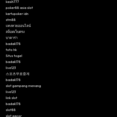
kasih777
poker88 asia slot
kartupoker idn
stm88
แทงหวยออนไลน์
สล็อตเว็บตรง
บาคาร่า
badak178
toto hk
Situs togel
badak178
live123
스포츠무료중계
badak178
slot gampang menang
live123
link slot
badak178
slot88
slot gacor