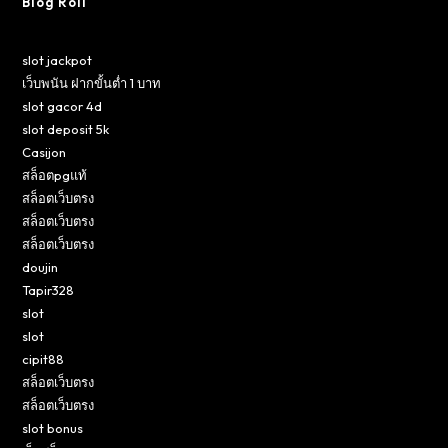
Blog Roll
slot jackpot
เว็บพนัน ฝากขั้นต่ำ 1 บาท
slot gacor 4d
slot deposit 5k
Casijon
สล็อตpgแท้
สล็อตเว็บตรง
สล็อตเว็บตรง
สล็อตเว็บตรง
doujin
Tapir328
slot
slot
cipit88
สล็อตเว็บตรง
สล็อตเว็บตรง
slot bonus