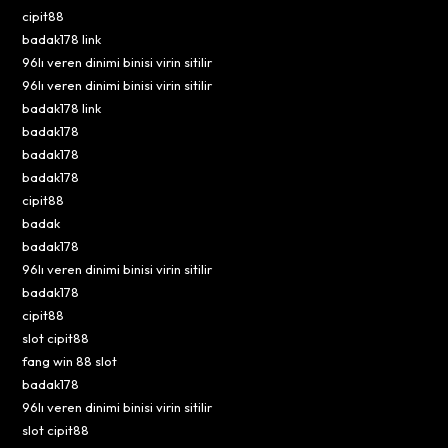
cipit88
badak178 link
96lı veren dinimi binisi virin sitilir
96lı veren dinimi binisi virin sitilir
badak178 link
badak178
badak178
badak178
cipit88
badak
badak178
96lı veren dinimi binisi virin sitilir
badak178
cipit88
slot cipit88
fang win 88 slot
badak178
96lı veren dinimi binisi virin sitilir
slot cipit88