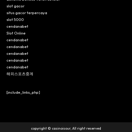
slot gacor
situs gacor terpercaya
slot 5000
cendanabet
Slot Online
cendanabet
cendanabet
cendanabet
cendanabet
cendanabet
해외스포츠중계
[include_links_php]
copyright © casinoisour, All right reserved