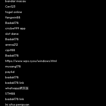
bandar macau
Ceri123
togel online
fangwin88
Badak178
cricbet99 app
slot dana
Badak178
arena212
cipit88
Badak178
https://www.wps.cyou/windows.html
musang178
pay4d
badak178
badak178 link
whatsapp網頁版
STM88
badak178 link
Ini situs penipuan