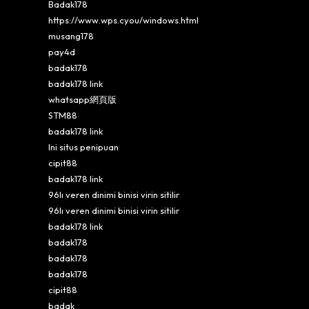
Badak178
https://www.wps.cyou/windows.html
musang178
pay4d
badak178
badak178 link
whatsapp網頁版
STM88
badak178 link
Ini situs penipuan
cipit88
badak178 link
96lı veren dinimi binisi virin sitilir
96lı veren dinimi binisi virin sitilir
badak178 link
badak178
badak178
badak178
cipit88
badak