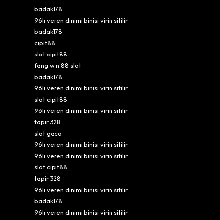
badak178
96lı veren dinimi binisi virin sitilir
badak178
cipit88
slot cipit88
fang win 88 slot
badak178
96lı veren dinimi binisi virin sitilir
slot cipit88
96lı veren dinimi binisi virin sitilir
tapir 328
slot gaco
96lı veren dinimi binisi virin sitilir
96lı veren dinimi binisi virin sitilir
slot cipit88
tapir 328
96lı veren dinimi binisi virin sitilir
badak178
96lı veren dinimi binisi virin sitilir