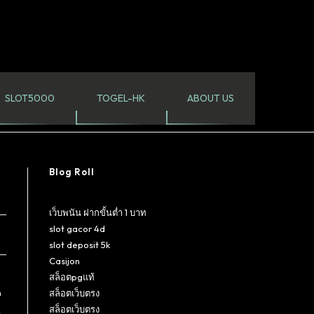
SLOT5000
TOGEL-HK
ABOUT US
Blog Roll
เว็บพนัน ฝากขั้นต่ำ 1 บาท
slot gacor 4d
slot deposit 5k
Casijon
สล็อตpgแท้
สล็อตเว็บตรง
护
สล็อตเว็บตรง
多