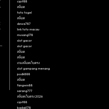
cipit88
电
สล็อต
toto togel
สล็อต
交
dewa787
持
link toto macau
musang178
slot gacor
slot gacor
สล็อต
สล็อต
เกมสล็อตเว็บตรง
slot gampang menang
podk888
สล็อต
fangwin88
sarang777
สล็อตเว็บตรง 2026
cipit88
badak178