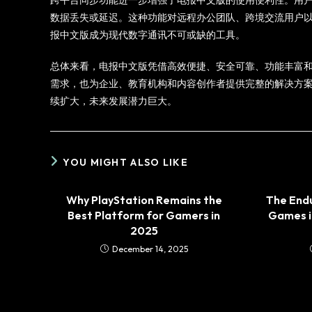
数据丢失或延迟。这种功能对远程办公团队、跨境交流用户
报中文版成为现代数字通讯不可或缺的工具。
总体来看，电报中文版凭借高效便捷、安全可靠、功能丰富
需求，也为企业、教育机构和内容创作者提供完整的解决方
续扩大，未来发展潜力巨大。
YOU MIGHT ALSO LIKE
Why PlayStation Remains the
The Endu
Best Platform for Gamers in
Games i
2025
December 14, 2025