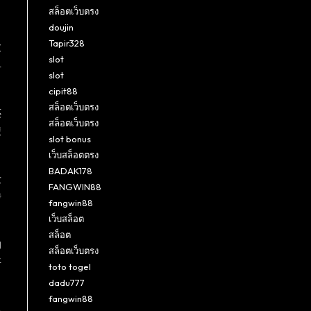
สล็อตเว็บตรง
doujin
Tapir328
过
slot
单
slot
cipit88
สล็อตเว็บตรง
还
สล็อตเว็บตรง
使
slot bonus
เว็บสล็อตตรง
BADAK178
发
FANGWIN88
传
fangwin88
เว็บสล็อต
สล็อต
和
สล็อตเว็บตรง
平
toto togel
dadu777
fangwin88
心